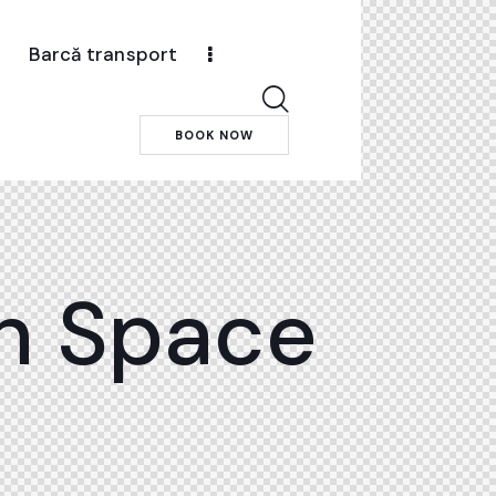
Barcă transport
BOOK NOW
th Space